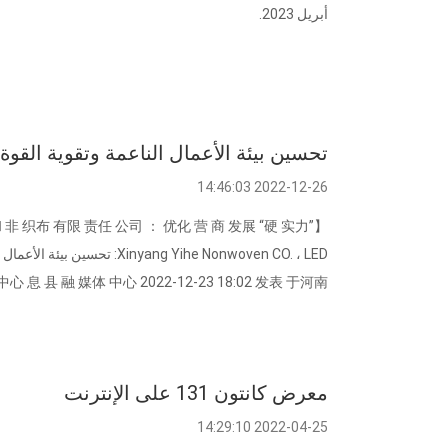
أبريل 2023.
تحسين بيئة الأعمال الناعمة وتقوية القوة 
2022-12-26 14:46:03
和 非 织布 有限 责任 公司 ： 优化 营 商 发展 “硬 实力”
心 息 县 融 媒体 中心 2022-12-23 18:02 发表 于河南...
معرض كانتون 131 على الإنترنت
2022-04-25 14:29:10