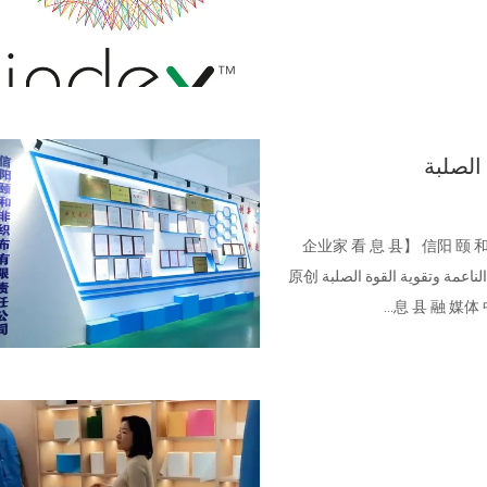
الصلبة
【企业家 看 息 县】 信阳 颐 
Xinyang Yihe Nonwoven CO. ، LED: تحسين بيئة الأعمال الناعمة وتقوية القوة الصلبة 原创
息 县 融 媒体 中