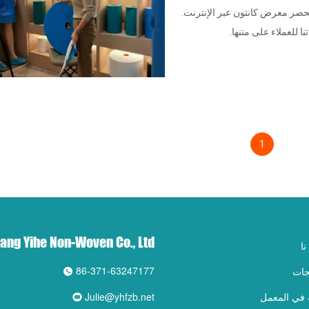
تون 131 لا يفتح بسبب COVID-19 ، لكننا نحضر معرض كانتون عبر الإنترنت.
ا للعملاء على متنها.
1
ang Yihe Non-Woven Co., Ltd.
ا
86-371-63247177
جات
 في المعمل
Julie@yhfzb.net