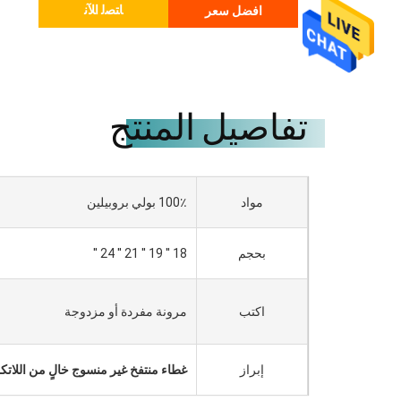
ﺎﺘﺼﻟ ﺍﻶﻧ
افضل سعر
تفاصيل المنتج
مواد
100٪ بولي بروبيلين
بحجم
18 '' 19 '' 21 '' 24 ''
اكتب
مرونة مفردة أو مزدوجة
إبراز
غطاء منتفخ غير منسوج خالٍ من اللات