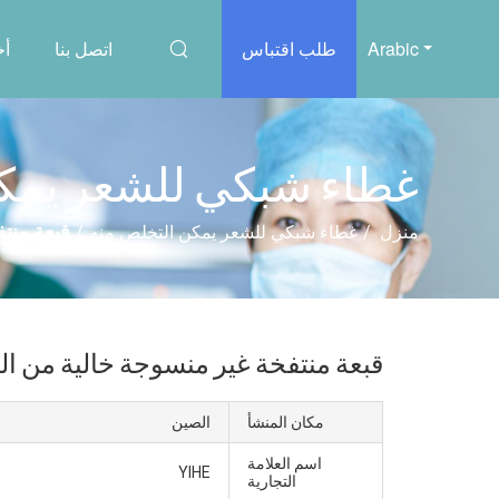
Arabic
طلب اقتباس
اتصل بنا
أخ
غطاء شبكي للشعر يمكن
قبعة منت
منزل
/
غطاء شبكي للشعر يمكن التخلص منه
/
قبعة منتفخة غير منسوجة خالية من ا
مكان المنشأ
الصين
اسم العلامة
YIHE
التجارية