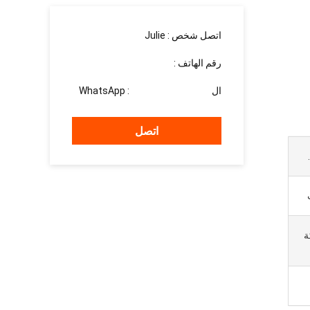
اتصل شخص :
Julie
رقم الهاتف :
15937139510
ال WhatsApp :
+8615937139510
اتصل
ركة