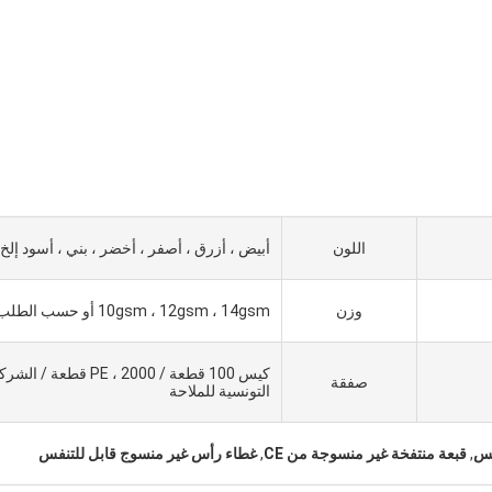
اللون
أبيض ، أزرق ، أصفر ، أخضر ، بني ، أسود إلخ.
وزن
10gsm ، 12gsm ، 14gsm أو حسب الطلب
كيس 100 قطعة / PE ، 2000 قطعة / الش
صفقة
التونسية للملاحة
كس
,
قبعة منتفخة غير منسوجة من CE
,
غطاء رأس غير منسوج قابل للتنفس