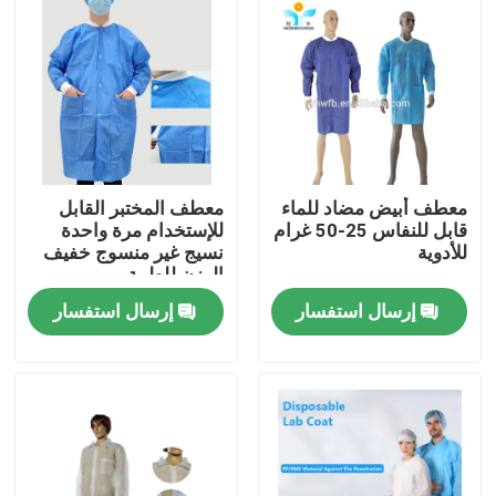
جولة في المعمل
مراقبة الجودة
اتصل بنا
معطف أبيض مضاد للماء
معطف المختبر القابل
قابل للنفاس 25-50 غرام
للإستخدام مرة واحدة
للأدوية
نسيج غير منسوج خفيف
اطلب اقتباس
الوزن للطبية
إرسال استفسار
إرسال استفسار
ملابس واقية يمكن التخلص منها
بذلات واقية يمكن التخلص منها
معطف واقي يمكن التخلص منه