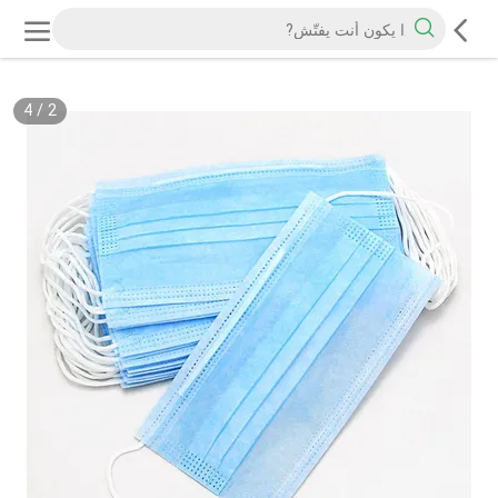
4
/
2