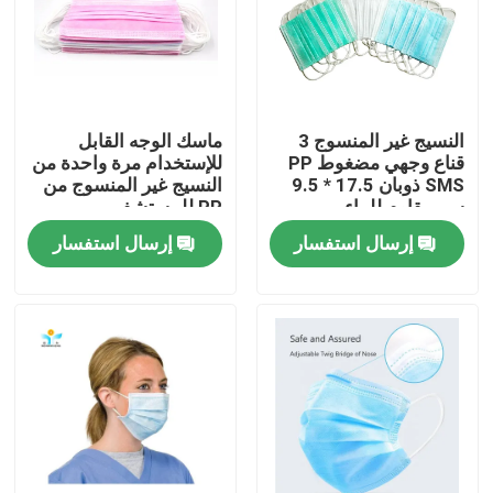
جولة في المعمل
مراقبة الجودة
النسيج غير المنسوج 3
ماسك الوجه القابل
قناع وجهي مضغوط PP
للإستخدام مرة واحدة من
SMS ذوبان 17.5 * 9.5
النسيج غير المنسوج من
اتصل بنا
سم مقاوم للماء
PP للمستشفى
إرسال استفسار
إرسال استفسار
اطلب اقتباس
ملابس واقية يمكن التخلص منها
بذلات واقية يمكن التخلص منها
معطف واقي يمكن التخلص منه