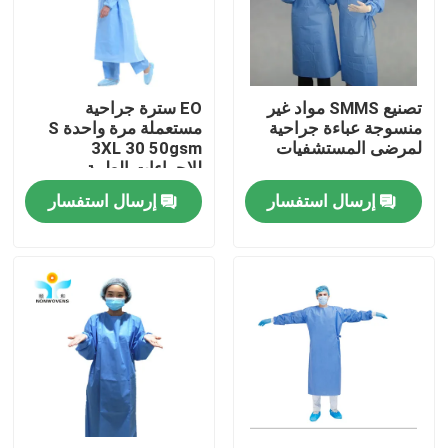
جولة في المعمل
تصنيع SMMS مواد غير
EO سترة جراحية
مراقبة الجودة
منسوجة عباءة جراحية
مستعملة مرة واحدة S
لمرضى المستشفيات
3XL 30 50gsm
للإجراءات الطبية
اتصل بنا
إرسال استفسار
إرسال استفسار
اطلب اقتباس
ملابس واقية يمكن التخلص منها
بذلات واقية يمكن التخلص منها
معطف واقي يمكن التخلص منه