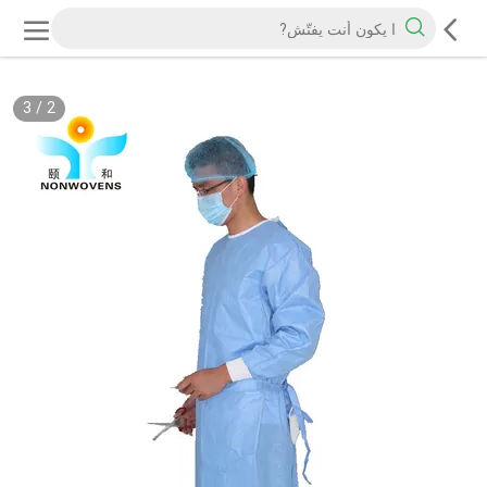
3
/
2