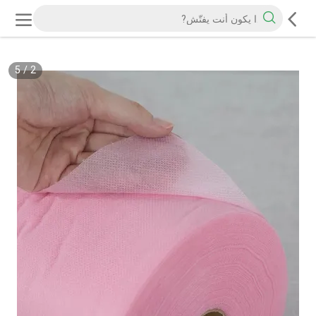
5
/
2