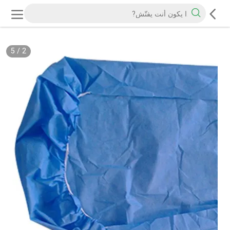
5
/
2