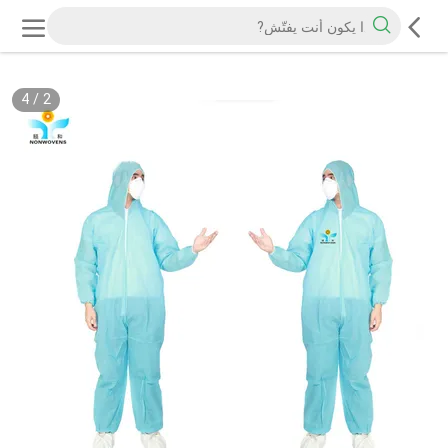
4
/
2