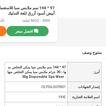
أبيض أسود أزرق للغة التدليك
MOQ：4000 قطعة
الأسع
افضل سعر
منتوج وصف
97 * 144 سم ملابس سبا يمكن التخلص من
أبرز:
ها ، 30 جرام ملابس سبا يمكن التخلص منها
30g Disposable Spa Wear
,
إصدار الشهادات
CE,FDA,ISO9001
اسم العلامة التجارية
YIHE