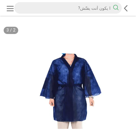
3
/
2