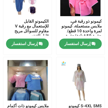
جولة في المعمل
كيمونو ذو رقبة في،
الكيمونو القابل
ملابس مستعملة، كيمونو
للإستعمال مع رقبة V
مراقبة الجودة
لمرة واحدة 10 قطع/
مقاوم للسوائل مريح
حقيبة 50 قطعة/حقيبة
قابل للتنفس
إرسال استفسار
إرسال استفسار
اتصل بنا
اطلب اقتباس
ملابس واقية يمكن التخلص منها
بذلات واقية يمكن التخلص منها
معطف واقي يمكن التخلص منه
S-4XL SMS كيمونو
ملابس كيمونو ذات أكمام