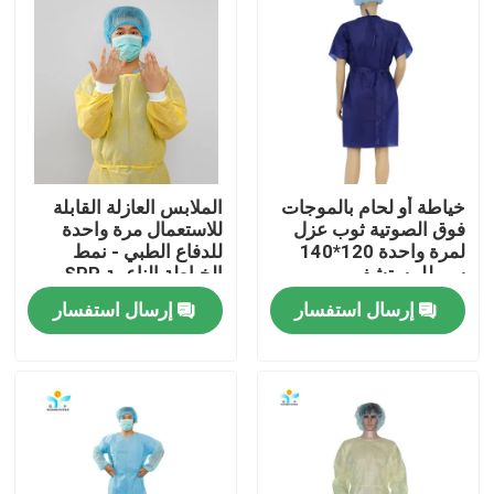
جولة في المعمل
مراقبة الجودة
اتصل بنا
خياطة أو لحام بالموجات
الملابس العازلة القابلة
فوق الصوتية ثوب عزل
للاستعمال مرة واحدة
لمرة واحدة 120*140
للدفاع الطبي - نمط
اطلب اقتباس
سم للمستشفى
الخياطة الناعمة SPP
SMS
إرسال استفسار
إرسال استفسار
ملابس واقية يمكن التخلص منها
بذلات واقية يمكن التخلص منها
معطف واقي يمكن التخلص منه