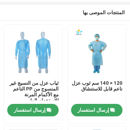
المنتجات الموصى بها
120 × 140 سم ثوب عزل
ثياب عزل من النسيج غير
ناعم قابل للاستنشاق
المنسوج من PP الناعم
مسكن
مع الأكمام المرنة
للاستخدام الطبي
إرسال استفسار
إرسال استفسار
منتجات
معلومات عنا