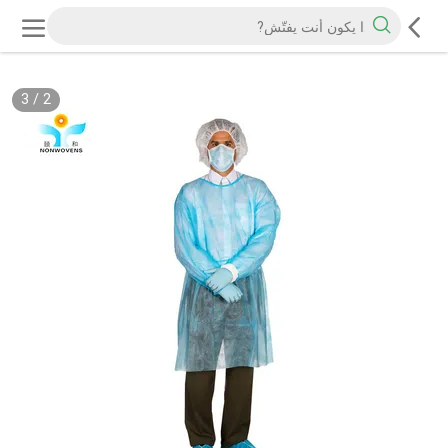
3
/
2