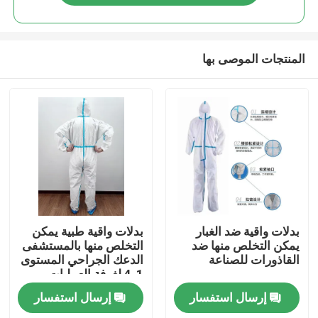
المنتجات الموصى بها
مسكن
بدلات واقية ضد الغبار
بدلات واقية طبية يمكن
يمكن التخلص منها ضد
التخلص منها بالمستشفى
القاذورات للصناعة
الدعك الجراحي المستوى
منتجات
1-4 لغرفة العمليات
إرسال استفسار
إرسال استفسار
معلومات عنا