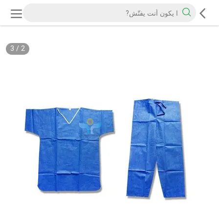
3
/
2