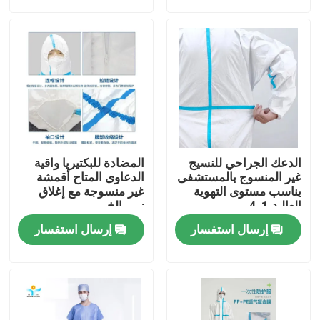
جولة في المعمل
مراقبة الجودة
اتصل بنا
الدعك الجراحي للنسيج
المضادة للبكتيريا واقية
اطلب اقتباس
غير المنسوج بالمستشفى
الدعاوى المتاح أقمشة
يناسب مستوى التهوية
غير منسوجة مع إغلاق
العالية 1-4
زيبر الخ
ملابس واقية يمكن التخلص منها
إرسال استفسار
إرسال استفسار
بذلات واقية يمكن التخلص منها
معطف واقي يمكن التخلص منه