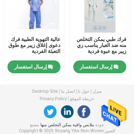
ثوب جراحي يمكن التخلص منه
أقمشة غير منسوجة SMS
فرك طبي يمكن التخلص
عالية التهوية الطبية فرك
منه ضد الغبار يناسب زي
دعوى إغلاق زيبر مع طوق
زيبر مع عبوة فردية
التعبئة الفردية
PP أقمشة غير منسوجة
إرسال استفسار
إرسال استفسار
ثوب العزلة المتاح
3 قناع للوجه يمكن التخلص منه
منزل
حول نا
اتصل بنا
Desktop Site
خريطة الموقع
Privacy Policy
معطف مختبر يمكن التخلص منه
جودة
ملابس واقية يمكن التخلص منها
مصنع
العباءات الكيمونو المتاح
الصين.Copyright © 2025 Xinyang Yihe Non-Woven