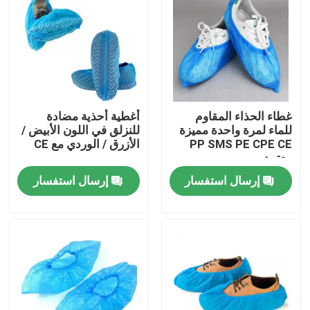
جولة في المعمل
مراقبة الجودة
غطاء الحذاء المقاوم
أغطية أحذية مضادة
اتصل بنا
للماء لمرة واحدة مميزة
للنزلق في اللون الأبيض /
PP SMS PE CPE CE
الأزرق / الوردي مع CE
معتمد
اطلب اقتباس
إرسال استفسار
إرسال استفسار
ملابس واقية يمكن التخلص منها
بذلات واقية يمكن التخلص منها
معطف واقي يمكن التخلص منه