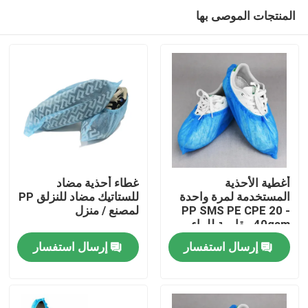
المنتجات الموصى بها
أغطية الأحذية
غطاء أحذية مضاد
المستخدمة لمرة واحدة
للستاتيك مضاد للنزلق PP
PP SMS PE CPE 20 -
لمصنع / منزل
مسكن
40gsm مقاومة للماء
100pcs / كيس
إرسال استفسار
إرسال استفسار
منتجات
معلومات عنا