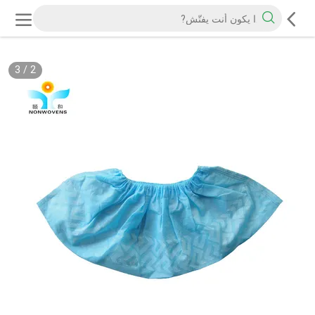
3
/
2