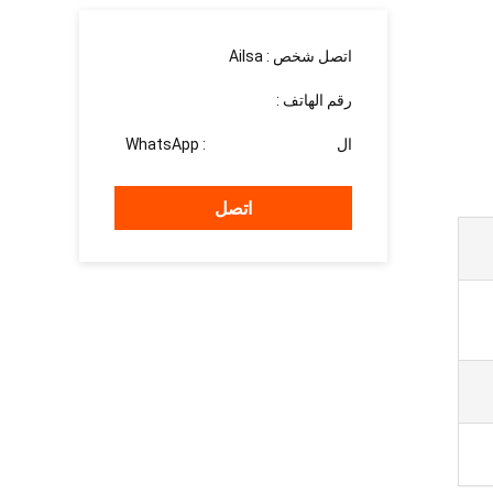
اتصل شخص :
Ailsa
رقم الهاتف :
13526881032
ال WhatsApp :
+8613526881032
اتصل