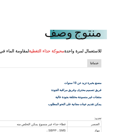
منتوج وصف
للاستعمال لمرة واحدة
محبوكة
حذاء
التغطية
لمقاومة الماء في
خدماتنا
مصنع بخبرة تزيد عن 10 سنوات
فريق تصميم محترف وفريق مراقبة الجودة
منتجات غير منسوجة مختلفة بجودة عالية
يمكن تقديم عينات مجانية على النحو المطلوب
تحديد:
العنصر
غطاء حذاء غير منسوج يمكن التخلص منه
مواد
SBPP ، SMS ،