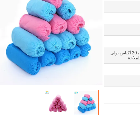
10 قطعة / لفة ، 10 لفات / بوليباغ ، 20 أكياس بولي
لملاحة