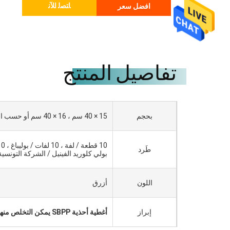
ﺎﺘﺼﻟ ﺍﻶﻧ
افضل سعر
تفاصيل المنتج
بحجم
15 × 40 سم ، 16 × 40 سم أو حسب الطلب
طَرد
بولي كلوريد الفينيل / الشركة التونسية
اللون
أزرق
إبراز
أغطية أحذية SBPP يمكن التخلص منها