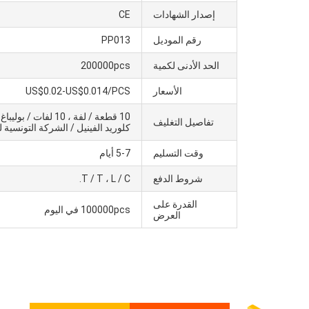
إصدار الشهادات
CE
رقم الموديل
PP013
الحد الأدنى لكمية
200000pcs
الأسعار
US$0.02-US$0.014/PCS
تفاصيل التغليف
كلوريد الفينيل / الشركة التونسية ل
وقت التسليم
5-7 أيام
شروط الدفع
T / T ، L / C.
القدرة على
100000pcs في اليوم
العرض