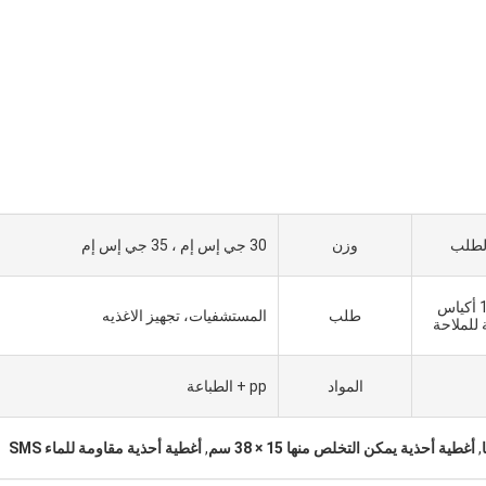
وزن
30 جي إس إم ، 35 جي إس إم
10 قطعة / لفة ، 10 لفات / بوليباغ ، 10 أكياس
طلب
المستشفيات، تجهيز الاغذيه
 للملاحة
المواد
pp + الطباعة
,
أغطية أحذية يمكن التخلص منها 15 × 38 سم
,
أغطية أحذية مقاومة للماء SMS