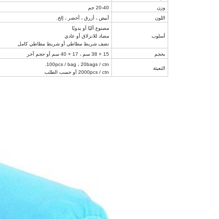
وزن
20-40 جم
اللون
أبيض ، أزرق ، أخضر ، إلخ.
مصنوع آليًا أو يدويًا
أسلوب
مضاد للانزلاق أو عادي
نصف شريط مطاطي أو شريط مطاطي كامل
بحجم
15 × 38 سم ، 17 × 40 سم أو حجم آخر
100pcs / bag ، 20bags / ctn.
التعبئة
2000pcs / ctn أو حسب الطلب