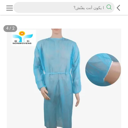
4
/
2