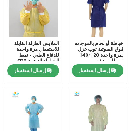
جولة في المعمل
مراقبة الجودة
خياطة أو لحام بالموجات
الملابس العازلة القابلة
فوق الصوتية ثوب عزل
للاستعمال مرة واحدة
اتصل بنا
لمرة واحدة 120*140
للدفاع الطبي - نمط
سم للمستشفى
الخياطة الناعمة SPP
SMS
إرسال استفسار
إرسال استفسار
اطلب اقتباس
ملابس واقية يمكن التخلص منها
بذلات واقية يمكن التخلص منها
معطف واقي يمكن التخلص منه