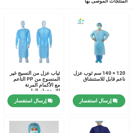
المنتجات الموصى بها
120 × 140 سم ثوب عزل
ثياب عزل من النسيج غير
ناعم قابل للاستنشاق
المنسوج من PP الناعم
مع الأكمام المرنة
للاستخدام الطبي
مسكن
إرسال استفسار
إرسال استفسار
منتجات
معلومات عنا