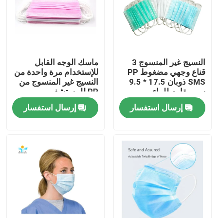
جولة في المعمل
مراقبة الجودة
النسيج غير المنسوج 3
ماسك الوجه القابل
قناع وجهي مضغوط PP
للإستخدام مرة واحدة من
SMS ذوبان 17.5 * 9.5
النسيج غير المنسوج من
اتصل بنا
سم مقاوم للماء
PP للمستشفى
إرسال استفسار
إرسال استفسار
اطلب اقتباس
ملابس واقية يمكن التخلص منها
بذلات واقية يمكن التخلص منها
معطف واقي يمكن التخلص منه