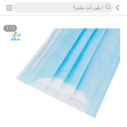
3
/
2