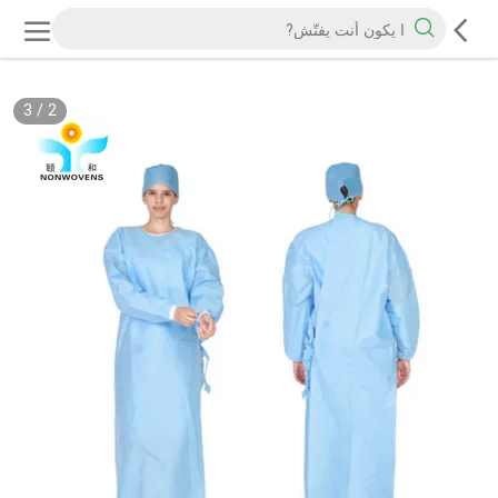
3
/
2