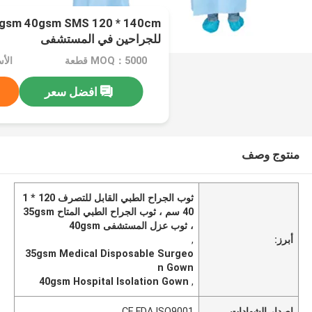
للجراحين في المستشفى
MOQ：5000 قطعة
الأسعار：
افضل سعر
منتوج وصف
ثوب الجراح الطبي القابل للتصرف 120 * 1
40 سم ، ثوب الجراح الطبي المتاح 35gsm
، ثوب عزل المستشفى 40gsm
أبرز:
,
35gsm Medical Disposable Surgeo
n Gown
40gsm Hospital Isolation Gown
,
إصدار الشهادات
CE,FDA,ISO9001