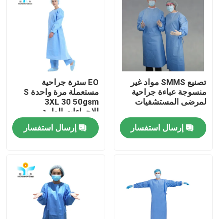
جولة في المعمل
مراقبة الجودة
تصنيع SMMS مواد غير
EO سترة جراحية
اتصل بنا
منسوجة عباءة جراحية
مستعملة مرة واحدة S
لمرضى المستشفيات
3XL 30 50gsm
للإجراءات الطبية
اطلب اقتباس
إرسال استفسار
إرسال استفسار
ملابس واقية يمكن التخلص منها
بذلات واقية يمكن التخلص منها
معطف واقي يمكن التخلص منه