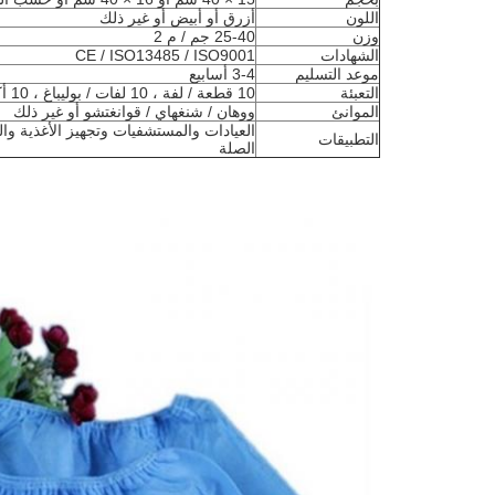
اللون
أزرق أو أبيض أو غير ذلك
وزن
25-40 جم / م 2
الشهادات
CE / ISO13485 / ISO9001
موعد التسليم
3-4 أسابيع
التعبئة
10 قطعة / لفة ، 10 لفات / بوليباغ ، 10 أكياس بولي / كرتون.
الموانئ
ووهان / شنغهاي / قوانغتشو أو غير ذلك
العيادات والمستشفيات وتجهيز الأغذية وا
التطبيقات
الصلة