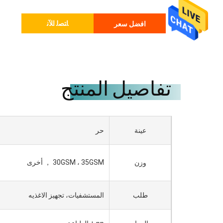
ﺎﺘﺼﻟ ﺍﻶﻧ
افضل سعر
تفاصيل المنتج
عينة
حر
30GSM ، 35GSM ， أخرى
وزن
طلب
المستشفيات، تجهيز الاغذيه