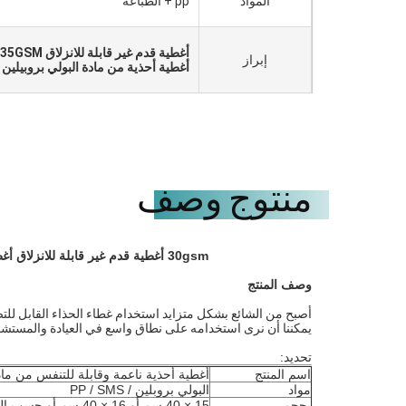
المواد
pp + الطباعة
أغطية قدم غير قابلة للانزلاق 35GSM
إبراز
أغطية أحذية من مادة البولي بروبيلين 30GSM
منتوج وصف
30gsm أغطية قدم غير قابلة للانزلاق أغطية أحذية بلاستيكية زرقاء غير منسوجة من مادة البولي بروبيلين
وصف المنتج
أصبح من الشائع بشكل متزايد استخدام غطاء الحذاء القابل لل
يمكننا أن نرى استخدامه على نطاق واسع في العيادة والمستشف
تحديد:
اسم المنتج
أغطية أحذية ناعمة وقابلة للتنفس من مادة
مواد
البولي بروبلين / PP / SMS
بحجم
15 × 40 سم أو 16 × 40 سم أو حسب الطلب