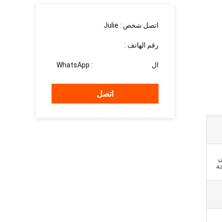
اتصل شخص :
Julie
رقم الهاتف :
15937139510
ال WhatsApp :
+8615937139510
اتصل
 10 أكياس
حة