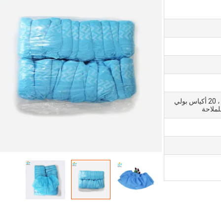
10 قطعة / لفة ، 10 لفات / بوليباغ ، 20 أكياس بولي
لملاحة