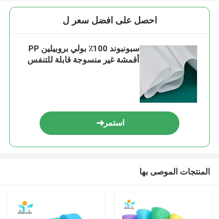
احصل على افضل سعر ل
سبونبوند 100٪ بولي بروبيلين PP
أقمشة غير منسوجة قابلة للتنفس
استمر
المنتجات الموصى بها