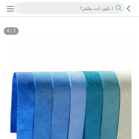
4
/
2