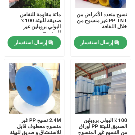
نسيج متعدد الأغراض من
مائة مقاومة للنفاس
جولة في المعمل
PP TNT غير منسوج من
صديقة للبيئة 100 ٪
خلال اللفافة
البولي بروبلين غير
المنسوج
مراقبة الجودة
إرسال استفسار
إرسال استفسار
اتصل بنا
اطلب اقتباس
ملابس واقية يمكن التخلص منها
بذلات واقية يمكن التخلص منها
100 ٪ البولي بروبلين
2.4M نسيج PP غير
الصديق للبيئة PP أوراق
منسوج معطوف قابل
معطف واقي يمكن التخلص منه
من النسيج غير المنسوج
للاستنشاق و صديق للبيئة