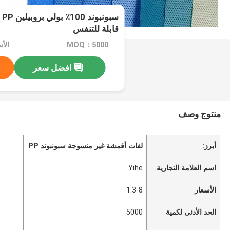
سب
قابلة للتنفس
MOQ：5000
الأسع
افضل سعر
منتوج وصف
أبرز:
لفات أقمشة غير منسوجة سبونبوند PP
اسم العلامة التجارية
Yihe
الأسعار
1.3-8
الحد الأدنى لكمية
5000