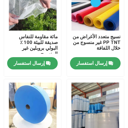
جولة في المعمل
مراقبة الجودة
نسيج متعدد الأغراض من
مائة مقاومة للنفاس
PP TNT غير منسوج من
صديقة للبيئة 100 ٪
خلال اللفافة
البولي بروبلين غير
اتصل بنا
المنسوج
إرسال استفسار
إرسال استفسار
اطلب اقتباس
ملابس واقية يمكن التخلص منها
بذلات واقية يمكن التخلص منها
معطف واقي يمكن التخلص منه