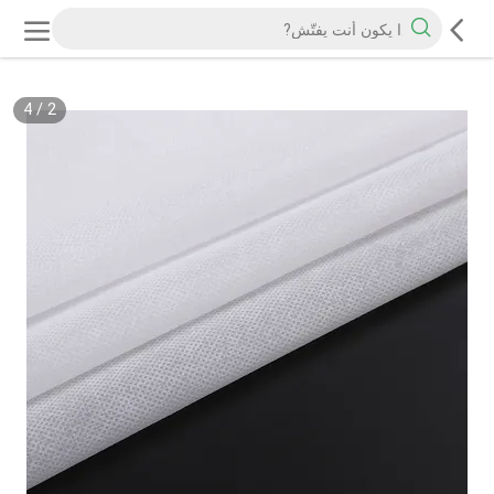
4
/
2