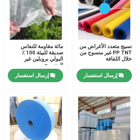
جولة في المعمل
مراقبة الجودة
نسيج متعدد الأغراض من
مائة مقاومة للنفاس
PP TNT غير منسوج من
صديقة للبيئة 100 ٪
اتصل بنا
خلال اللفافة
البولي بروبلين غير
المنسوج
إرسال استفسار
إرسال استفسار
اطلب اقتباس
ملابس واقية يمكن التخلص منها
بذلات واقية يمكن التخلص منها
معطف واقي يمكن التخلص منه