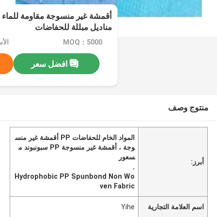
أقمشة غير منسوجة مقاومة للماء لل
مناديل مبللة للحفاضات
MOQ：5000
الأسع
افضل سعر
منتوج وصف
المواد الخام للحفاضات PP أقمشة غير منس
وجة ، أقمشة غير منسوجة PP سبونبوند م
سعور
أبرز:
,
Hydrophobic PP Spunbond Non Wo
ven Fabric
اسم العلامة التجارية
Yihe