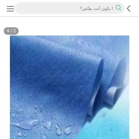
4
/
2