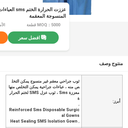
عززت الحرارة ا
المنسوجة المعقمة
MOQ：5000 قطعة
الأسع
افضل سعر
منتوج وصف
ثوب جراحي معقم غير منسوج يمكن التخل
ص منه ، عباءات جراحية يمكن التخلص منها
معززة Sms ، ثوب عزل SMS لختم الحرار
ة
أبرز:
,
Reinforced Sms Disposable Surgic
al Gowns
Heat Sealing SMS Isolation Gown
,