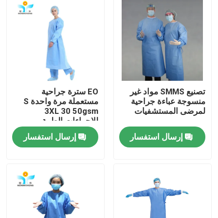
جولة في المعمل
مراقبة الجودة
اتصل بنا
تصنيع SMMS مواد غير
EO سترة جراحية
منسوجة عباءة جراحية
مستعملة مرة واحدة S
لمرضى المستشفيات
3XL 30 50gsm
اطلب اقتباس
للإجراءات الطبية
إرسال استفسار
إرسال استفسار
ملابس واقية يمكن التخلص منها
بذلات واقية يمكن التخلص منها
معطف واقي يمكن التخلص منه