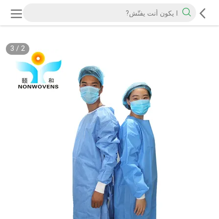
3
/
2