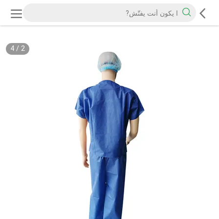
4
/
2