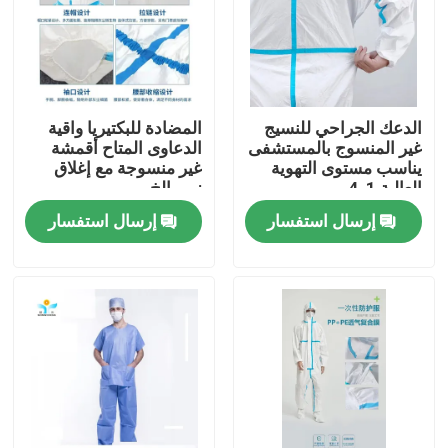
جولة في المعمل
مراقبة الجودة
الدعك الجراحي للنسيج
المضادة للبكتيريا واقية
غير المنسوج بالمستشفى
الدعاوى المتاح أقمشة
يناسب مستوى التهوية
غير منسوجة مع إغلاق
اتصل بنا
العالية 1-4
زيبر الخ
إرسال استفسار
إرسال استفسار
اطلب اقتباس
ملابس واقية يمكن التخلص منها
بذلات واقية يمكن التخلص منها
معطف واقي يمكن التخلص منه