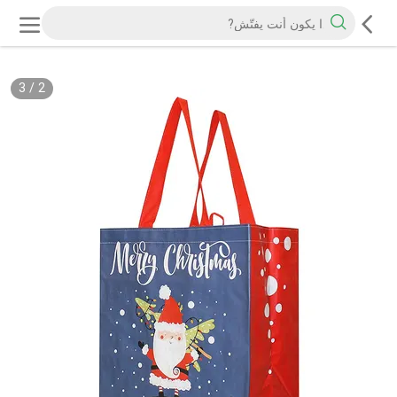
3
/
2