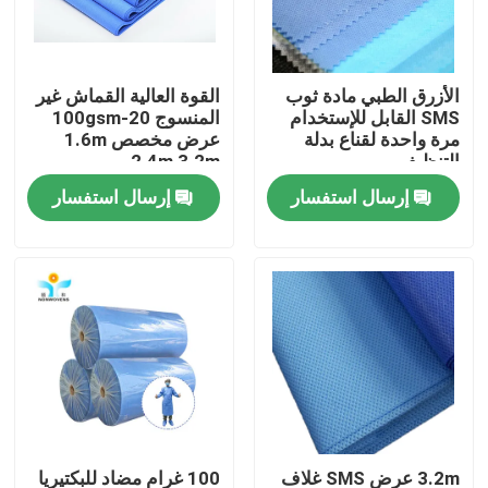
جولة في المعمل
الأزرق الطبي مادة ثوب
القوة العالية القماش غير
SMS القابل للإستخدام
المنسوج 20-100gsm
مراقبة الجودة
مرة واحدة لقناع بدلة
عرض مخصص 1.6m
التنظيف
2.4m 3.2m
إرسال استفسار
إرسال استفسار
اتصل بنا
اطلب اقتباس
ملابس واقية يمكن التخلص منها
بذلات واقية يمكن التخلص منها
معطف واقي يمكن التخلص منه
3.2m عرض SMS غلاف
100 غرام مضاد للبكتيريا