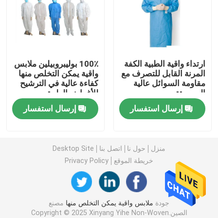
ثوب جراحي يمكن التخلص منه
أقمشة غير منسوجة SMS
ارتداء واقية الطبية الكفة
100٪ بوليبروبيلين ملابس
المرنة القابل للتصرف مع
واقية يمكن التخلص منها
مقاومة السوائل عالية
كفاءة عالية في الترشيح
PP أقمشة غير منسوجة
السوستة
للأغراض الطبية
إرسال استفسار
إرسال استفسار
ثوب العزلة المتاح
3 قناع للوجه يمكن التخلص منه
منزل
حول نا
اتصل بنا
Desktop Site
خريطة الموقع
Privacy Policy
معطف مختبر يمكن التخلص منه
جودة
ملابس واقية يمكن التخلص منها
مصنع
العباءات الكيمونو المتاح
الصين.Copyright © 2025 Xinyang Yihe Non-Woven