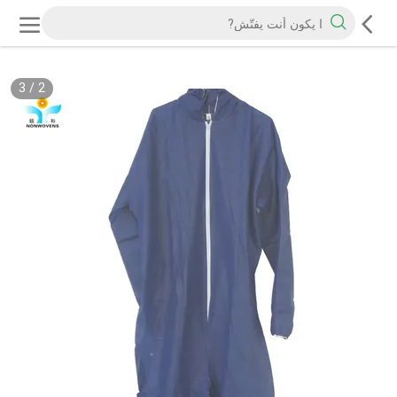
3
/
2