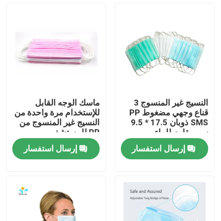
جولة في المعمل
مراقبة الجودة
اتصل بنا
النسيج غير المنسوج 3
ماسك الوجه القابل
قناع وجهي مضغوط PP
للإستخدام مرة واحدة من
اطلب اقتباس
SMS ذوبان 17.5 * 9.5
النسيج غير المنسوج من
سم مقاوم للماء
PP للمستشفى
إرسال استفسار
إرسال استفسار
ملابس واقية يمكن التخلص منها
بذلات واقية يمكن التخلص منها
معطف واقي يمكن التخلص منه