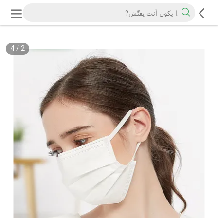
4
/
2