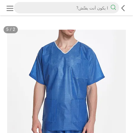
5
/
2