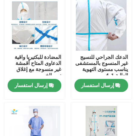
جولة في المعمل
مراقبة الجودة
اتصل بنا
الدعك الجراحي للنسيج
المضادة للبكتيريا واقية
غير المنسوج بالمستشفى
الدعاوى المتاح أقمشة
يناسب مستوى التهوية
غير منسوجة مع إغلاق
اطلب اقتباس
العالية 1-4
زيبر الخ
إرسال استفسار
إرسال استفسار
ملابس واقية يمكن التخلص منها
بذلات واقية يمكن التخلص منها
معطف واقي يمكن التخلص منه