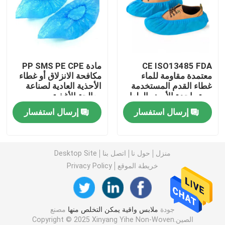
ثوب جراحي يمكن التخلص منه
أقمشة غير منسوجة SMS
CE ISO13485 FDA
مادة PP SMS PE CPE
معتمدة مقاومة للماء
مكافحة الانزلاق أو غطاء
غطاء القدم المستخدمة
الأحذية العادية لصناعة
PP أقمشة غير منسوجة
مرة واحدة الأبيض الطعام
معالجة الأغذية
المختبر المستشفى
إرسال استفسار
إرسال استفسار
ثوب العزلة المتاح
3 قناع للوجه يمكن التخلص منه
منزل
حول نا
اتصل بنا
Desktop Site
خريطة الموقع
Privacy Policy
معطف مختبر يمكن التخلص منه
جودة
ملابس واقية يمكن التخلص منها
مصنع
العباءات الكيمونو المتاح
الصين.Copyright © 2025 Xinyang Yihe Non-Woven