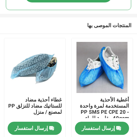
المنتجات الموصى بها
مسكن
أغطية الأحذية
غطاء أحذية مضاد
المستخدمة لمرة واحدة
للستاتيك مضاد للنزلق PP
PP SMS PE CPE 20 -
لمصنع / منزل
منتجات
40gsm مقاومة للماء
100pcs / كيس
إرسال استفسار
إرسال استفسار
معلومات عنا