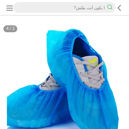
4
/
2