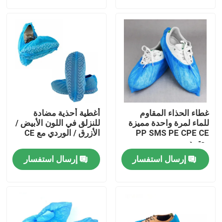
جولة في المعمل
مراقبة الجودة
اتصل بنا
غطاء الحذاء المقاوم
أغطية أحذية مضادة
اطلب اقتباس
للماء لمرة واحدة مميزة
للنزلق في اللون الأبيض /
PP SMS PE CPE CE
الأزرق / الوردي مع CE
معتمد
ملابس واقية يمكن التخلص منها
إرسال استفسار
إرسال استفسار
بذلات واقية يمكن التخلص منها
معطف واقي يمكن التخلص منه