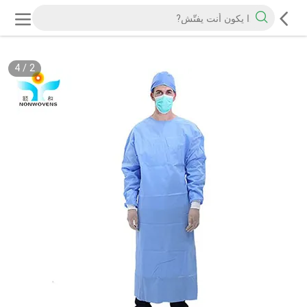
4
/
2