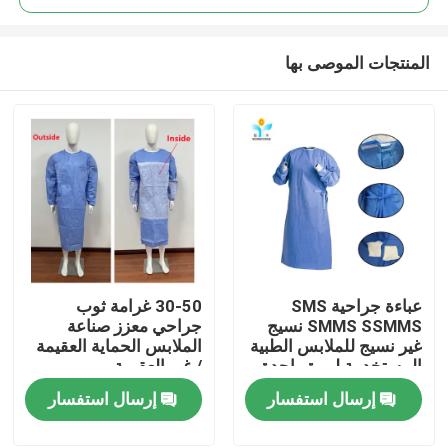
المنتجات الموصى بها
عباءة جراحية SMS
30-50 غرامة ثوب
مسكن
SMMS SSMMS نسيج
جراحي معزز صناعة
غير نسيج للملابس الطبية
الملابس الحماية العقيمة
المستخدمة لمرة واحدة
/ غير العقيمة
منتجات
إرسال استفسار
إرسال استفسار
معلومات عنا