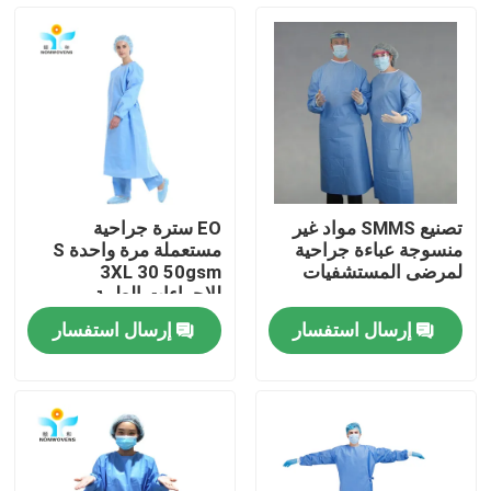
جولة في المعمل
مراقبة الجودة
اتصل بنا
تصنيع SMMS مواد غير
EO سترة جراحية
منسوجة عباءة جراحية
مستعملة مرة واحدة S
اطلب اقتباس
لمرضى المستشفيات
3XL 30 50gsm
للإجراءات الطبية
إرسال استفسار
إرسال استفسار
ملابس واقية يمكن التخلص منها
بذلات واقية يمكن التخلص منها
معطف واقي يمكن التخلص منه