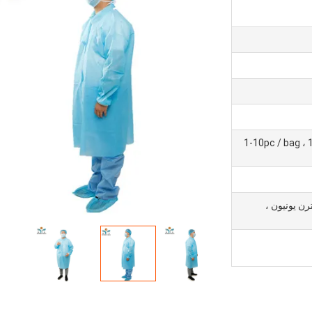
1-10pc / bag ، 
L / C ، D /  ، ويسترن يونيون ،