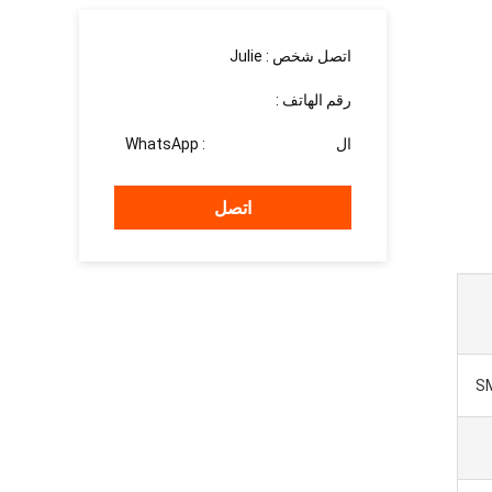
اتصل شخص :
Julie
رقم الهاتف :
15937139510
ال WhatsApp :
+8615937139510
اتصل