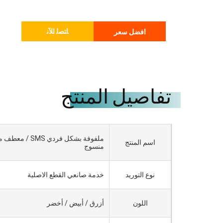
ﺎﺘﺼﻟ ﺍﻶﻧ
افضل سعر
تفاصيل المنتج
ملفوفة بشكل فردي SMS 
اسم المنتج
منسوج
نوع التوريد
خدمة صانعي القطع الاصلية
اللون
أزرق / أبيض / أخضر