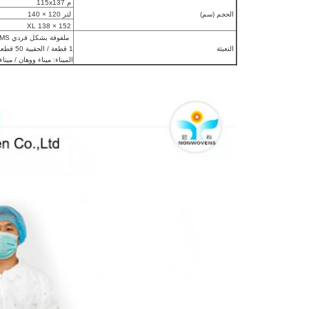
م 115x137
الحجم (سم)
لتر 120 × 140
XL 138 × 152
ملفوفة بشكل فردي SMS / معطف مختبر غير منسوج يمكن التخلص منه
التعبئة
1 قطعة / الحقيبة 50 قطعة / كرتون أو حسب الطلب
الميناء: ميناء ووهان / مينا