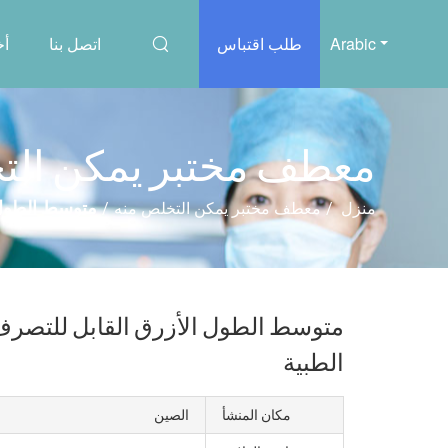
Arabic
طلب اقتباس
اتصل بنا
أخ
معطف مختبر يمكن التخ
متوسط ​​الطو
منزل
/
معطف مختبر يمكن التخلص منه
/
متوسط ​​الطول الأزرق القابل للتص
الطبية
مكان المنشأ
الصين