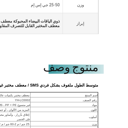
وزن
25-50 جي إس إم
ذوي الياقات البيضاء المحبوكة معطف 
إبراز
معطف المختبر القابل للتصرف المقا
منتوج وصف
متوسط ​​الطول ملفوف بشكل فردي SMS / معطف مختبر غير منسوج يمكن التخلص منه
اسم المنتج
معطف مختبر بكميات عالي
رقم الصنف.
YH-LC0002
مواد
غير منسوج SBPP ، SMS ، PP + PE
اللون
المزيد من الألوان ، أو ح
إغلاق بأزرار ، وأساور مح
أسلوب
على الخصر
وزن
25 جم / م 2-60 جم ​​/ م 2 حسب الطلب