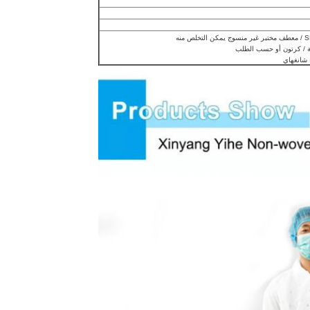
ء شانغهاي