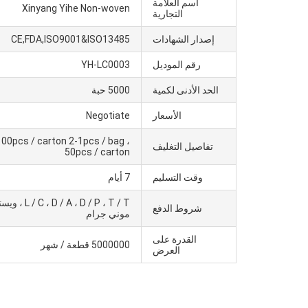
اسم العلامة
Xinyang Yihe Non-woven
التجارية
إصدار الشهادات
CE,FDA,ISO9001&ISO13485
رقم الموديل
YH-LC0003
الحد الأدنى لكمية
5000 حبة
الأسعار
Negotiate
100pcs / carton 2-1pcs / bag ،
تفاصيل التغليف
50pcs / carton
وقت التسليم
7 أيام
A ، D / P ، T / T
شروط الدفع
موني جرام
القدرة على
5000000 قطعة / شهر
العرض