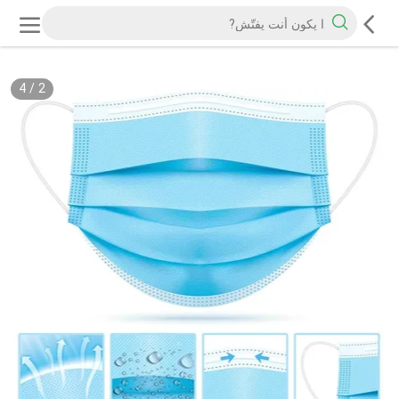
4
/
2