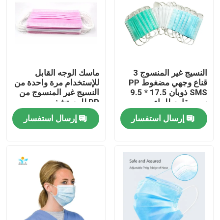
جولة في المعمل
مراقبة الجودة
النسيج غير المنسوج 3
ماسك الوجه القابل
قناع وجهي مضغوط PP
للإستخدام مرة واحدة من
اتصل بنا
SMS ذوبان 17.5 * 9.5
النسيج غير المنسوج من
سم مقاوم للماء
PP للمستشفى
إرسال استفسار
إرسال استفسار
اطلب اقتباس
ملابس واقية يمكن التخلص منها
بذلات واقية يمكن التخلص منها
معطف واقي يمكن التخلص منه