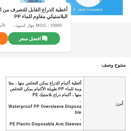
أغطية الذراع القابل للتصرف من الب
البلاستيكي مقاوم للماء PP
MOQ：10000 جهاز كمبيوتر شخصى
الأسعا
افضل سعر
منتوج وصف
أغطية أكمام للذراع يمكن التخلص منها ، مقا
ومة للماء PP طويلة الأكمام يمكن التخلص
منها ، أكمام ذراع بلاستيك PE
,
أبرز:
Waterproof PP Oversleeve Disposa
ble
,
PE Plastic Disposable Arm Sleeves