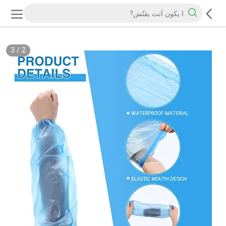
3
/
2