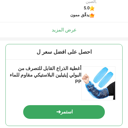
,الصين
5.0
يدقّق ممون
عرض المزيد
احصل على افضل سعر ل
أغطية الذراع القابل للتصرف من
البولي إيثيلين البلاستيكي مقاوم للماء
PP
استمر