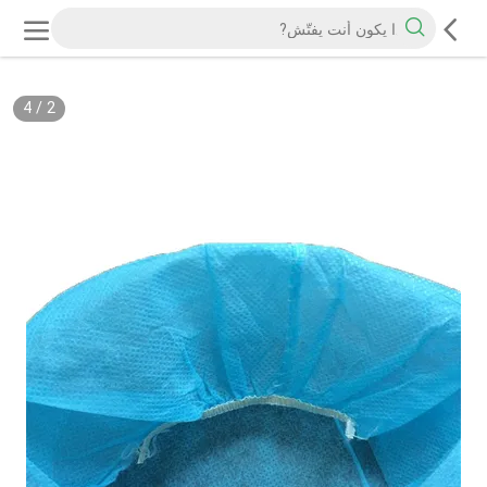
4
/
2