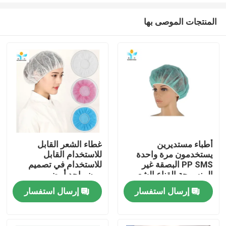
المنتجات الموصى بها
أطباء مستديرين
غطاء الشعر القابل
يستخدمون مرة واحدة
للاستخدام القابل
مسكن
PP SMS البصقة غير
للاستخدام في تصميم
المنسوجة القناع الشعر
مرن واحد أبيض
إرسال استفسار
إرسال استفسار
منتجات
معلومات عنا