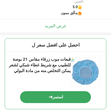
,الصين
5.0
يدقّق ممون
عرض المزيد
احصل على افضل سعر ل
قبعات موب زرقاء مقاس 21 بوصة
للطبيب مع شريط غطاء شبكي لشعر
يمكن التخلص منه من مادة البولي
بروبيلين قبعات منتفخة للممرضات
استمر